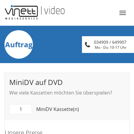
Öffn
Navi
034909 / 649907
Auftrag
Mo - Do: 10-17 Uhr
MiniDV auf DVD
Wie viele Kassetten möchten Sie überspielen?
MiniDV Kassette(n)
Unsere Preise