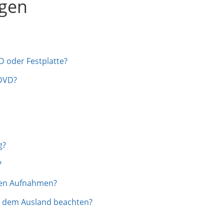
agen
D oder Festplatte?
 DVD?
g?
?
llen Aufnahmen?
us dem Ausland beachten?